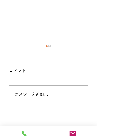
コメント
教会暦 イースター礼
信教の自由を守る
コメントを追加…
拝のお知らせ
集会(2/10)