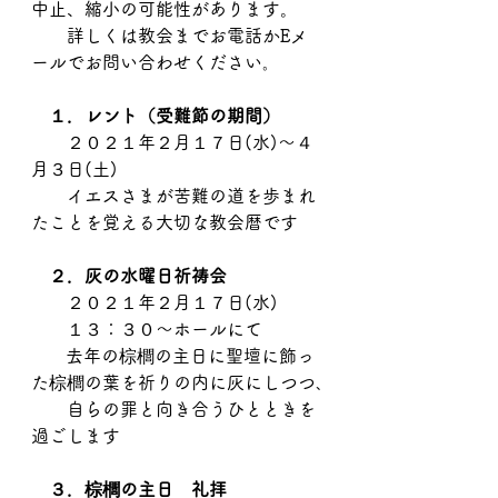
中止、縮小の可能性があります。
　　詳しくは教会までお電話かEメ
ールでお問い合わせください｡
１．レント（受難節の期間）
　　２０２１年２月１７日(水)～４
月３日(土)
　　イエスさまが苦難の道を歩まれ
たことを覚える大切な教会暦です
２．灰の水曜日祈祷会
　　２０２１年２月１７日(水)
　　１３：３０～ホールにて
  　 去年の棕櫚の主日に聖壇に飾っ
た棕櫚の葉を祈りの内に灰にしつつ､
　　自らの罪と向き合うひとときを
過ごします
３．棕櫚の主日　礼拝